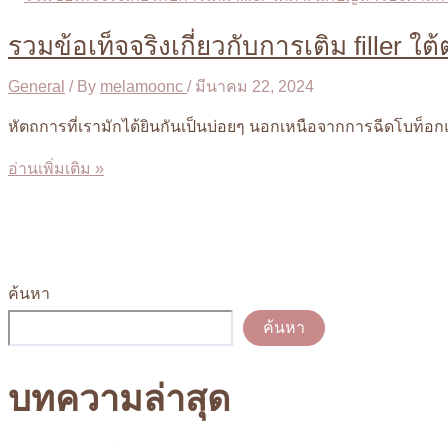
รวมข้อเท็จจริงเกี่ยวกับการเติม filler 
General
/ By
melamoonc
/
มีนาคม 22, 2024
หัตถการที่เรามักได้ยินกันเป็นบ่อยๆ นอกเหนือจากการฉีดโบท็อกแล้
รวม
อ่านเพิ่มเติม »
ข้อ
เท็จ
จริง
เกี่ยว
ค้นหา
กับ
การ
ค้นหา
เติม
filler
บทความล่าสุด
ใต้
ตา: