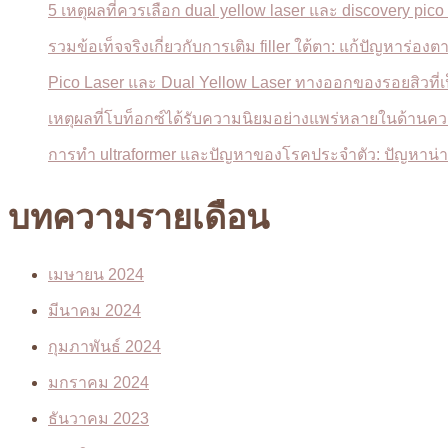
แก้
5 เหตุผลที่ควรเลือก dual yellow laser และ discovery pic
ปัญหา
รวมข้อเท็จจริงเกี่ยวกับการเติม filler ใต้ตา: แก้ปัญหาร่อง
ร่อง
Pico Laser และ Dual Yellow Laser ทางออกของรอยสิวที่
ตา
ลึก
เหตุผลที่โบท็อกซ์ได้รับความนิยมอย่างแพร่หลายในด้า
ใต้
การทำ ultraformer และปัญหาของโรคประจำตัว: ปัญหา
ตา
ดำ
บทความรายเดือน
ได้
ดี
แค่
เมษายน 2024
ไหน?
มีนาคม 2024
กุมภาพันธ์ 2024
มกราคม 2024
ธันวาคม 2023