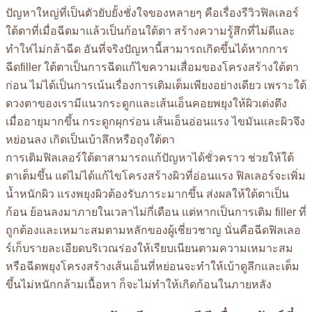
ปัญหาใหญ่ที่เป็นตัวยับยั้งชั่งใจของหลายๆ คือเรื่องรีวิวฟิลเลอร์
ใต้ตาที่เมื่อฉีดมาแล้วเป็นก้อนใต้ตา สร้างความรู้สึกที่ไม่ดีและ
ทำให่ไม่กล้าฉีด อันที่จริงปัญหานี้สามารถเกิดขึ้นได้หากการ
ฉีดfiller ใต้ตาเป็นการฉีดแก้ไขความเสื่อมของโครงสร้างใต้ตา
ก่อน ไม่ได้เป็นการเน้นเรื่องการเติมเต็มเพียงอย่างเดียว เพราะใต้
ดวงตาของเรามีแนวกระดูกและเส้นเอ็นคอยพยุงให้ผิวเต่งตึง
เมื่ออายุมากขึ้น กระดูกผุกร่อน เส้นเอ็นอ่อนแรง ไขมันและผิวจึง
หย่อนลง เกิดเป็นเบ้าลึกหรือถุงใต้ตา
การเติมฟิลเลอร์ใต้ตาสามารถแก้ปัญหาได้ชั่วคราว ช่วยให้ใต้
ตาเต็มขึ้น แต่ไม่ได้แก้ไขโครงสร้างผิวที่อ่อนแรง ฟิลเลอร์จะเพิ่ม
น้ำหนักผิว แรงพยุงผิวต้องรับภาระมากขึ้น ส่งผลให้ใต้ตาเป็น
ก้อน ย้อนลงมาภายในเวลาไม่กี่เดือน แต่หากเป็นการเติม filler ที่
ถูกต้องและเหมาะสมตามหลักของผู้เชี่ยวชาญ นั่นคือฉีดฟิลเลอ
ร์เก็บรายละเอียดบริเวณร่องให้เรียบเนียนตามความเหมาะสม
หรือฉีดพยุงโครงสร้างเส้นเอ็นที่หย่อนจะทำให้เบ้าดูลึกและเต็ม
ขึ้นไม่หนักกล้ามเนื้อหา ก็จะไม่ทำให้เกิดก้อนในภายหลัง